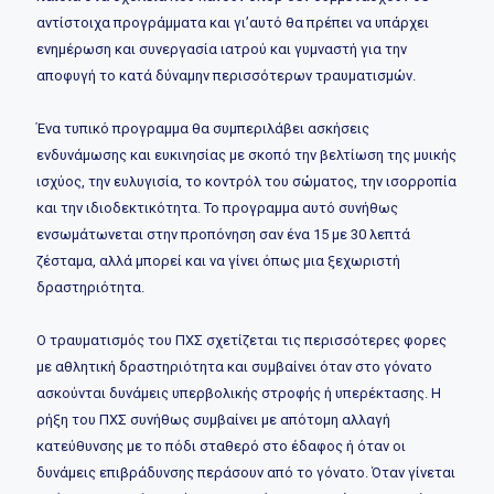
αντίστοιχα προγράμματα και γι’αυτό θα πρέπει να υπάρχει
ενημέρωση και συνεργασία ιατρού και γυμναστή για την
αποφυγή το κατά δύναμην περισσότερων τραυματισμών.
Ένα τυπικό προγραμμα θα συμπεριλάβει ασκήσεις
ενδυνάμωσης και ευκινησίας με σκοπό την βελτίωση της μυικής
ισχύος, την ευλυγισία, το κοντρόλ του σώματος, την ισορροπία
και την ιδιοδεκτικότητα. Το προγραμμα αυτό συνήθως
ενσωμάτωνεται στην προπόνηση σαν ένα 15 με 30 λεπτά
ζέσταμα, αλλά μπορεί και να γίνει όπως μια ξεχωριστή
δραστηριότητα.
Ο τραυματισμός του ΠΧΣ σχετίζεται τις περισσότερες φορες
με αθλητική δραστηριότητα και συμβαίνει όταν στο γόνατο
ασκούνται δυνάμεις υπερβολικής στροφής ή υπερέκτασης. Η
ρήξη του ΠΧΣ συνήθως συμβαίνει με απότομη αλλαγή
κατεύθυνσης με το πόδι σταθερό στο έδαφος ή όταν οι
δυνάμεις επιβράδυνσης περάσουν από το γόνατο. Όταν γίνεται