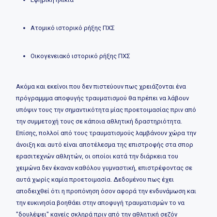
Ατομικό ιστορικό ρήξης ΠΧΣ
Οικογενειακό ιστορικό ρήξης ΠΧΣ
Ακόμα και εκείνοι που δεν πιστεύουν πως χρειάζονται ένα
πρόγραμμμα αποφυγής τραυματισμού θα πρέπει να λάβουν
υπόψιν τους την σημαντικότητα μίας προετοιμασίας πριν από
την συμμετοχή τους σε κάποια αθλητική δραστηριότητα.
Επίσης, πολλοί από τους τραυματισμούς λαμβάνουν χώρα την
άνοιξη και αυτό είναι αποτέλεσμα της επιστροφής στα σπορ
ερασιτεχνών αθλητών, οι οποίοι κατά την διάρκεια του
χειμώνα δεν έκαναν καθόλου γυμναστική, επιστρέφοντας σε
αυτά χωρίς καμία προετοιμασία. Δεδομένου πως έχει
αποδειχθεί ότι η προπόνηση όσον αφορά την ενδυνάμωση και
την ευκινησία βοηθάει στην αποφυγή τραυματισμών το να
"δουλέψει" κανείς σκληρά πριν από την αθλητική σεζόν