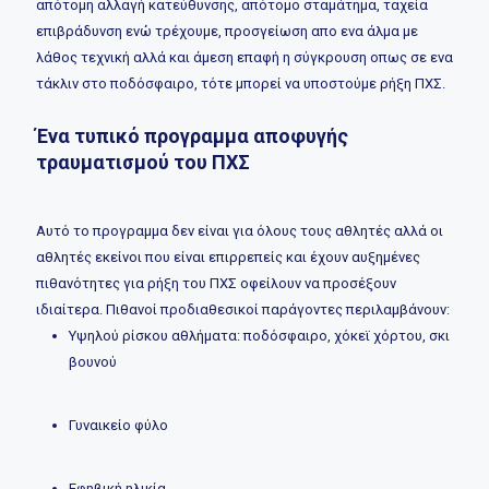
απότομη αλλαγή κατεύθυνσης, απότομο σταμάτημα, ταχεία
επιβράδυνση ενώ τρέχουμε, προσγείωση απο ενα άλμα με
λάθος τεχνική αλλά και άμεση επαφή η σύγκρουση οπως σε ενα
τάκλιν στο ποδόσφαιρο, τότε μπορεί να υποστούμε ρήξη ΠΧΣ.
Ένα τυπικό προγραμμα αποφυγής
τραυματισμού του ΠΧΣ
Αυτό το προγραμμα δεν είναι για όλους τους αθλητές αλλά οι
αθλητές εκείνοι που είναι επιρρεπείς και έχουν αυξημένες
πιθανότητες για ρήξη του ΠΧΣ οφείλουν να προσέξουν
ιδιαίτερα. Πιθανοί προδιαθεσικοί παράγοντες περιλαμβάνουν:
Υψηλού ρίσκου αθλήματα: ποδόσφαιρο, χόκεϊ χόρτου, σκι
βουνού
Γυναικείο φύλο
Εφηβική ηλικία