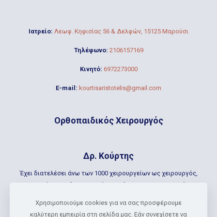
Ιατρείο:
Λεωφ. Κηφισίας 56 & Δελφών, 15125 Μαρούσι
Τηλέφωνο:
2106157169
Κινητό:
6972273000
E-mail:
kourtisaristotelis@gmail.com
Ορθοπαιδικός Χειρουργός
Δρ. Κούρτης
Έχει διατελέσει άνω των 1000 χειρουργείων ως χειρουργός,
συμμετοχή ως πρώτος βοηθός σε πάνω απο 4000 επεμβάσεις,
καθώς επίσης και εκπαιδευτής σε ειδικευόμενους του
Χρησιμοποιούμε cookies για να σας προσφέρουμε
Ηνωμένου Βασιλείου (National Joint Registry, UΚ).
καλύτερη εμπειρία στη σελίδα μας. Εάν συνεχίσετε να